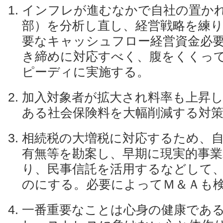
インフレが進むなかで自社の置か
部）を分析し直し、経営戦略を練
要なキャッシュフロー経営資金必
き締めに対応すべく、腹をくくっ
ピーディに実施する。
加入対象者が拡大され料率も上昇
ある社会保険料を大幅削減する対
相続税の大増税に対応するため、
有無等を勘案し、早期に現実的事業
り、民事信託を活用するなどして
のにする。必要によってＭ＆Ａも
一番重要なことは心身の健康であ