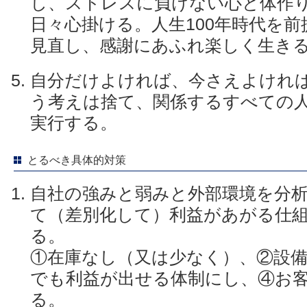
し、ストレスに負けない心と体作
日々心掛ける。人生100年時代を
見直し、感謝にあふれ楽しく生き
自分だけよければ、今さえよけれ
う考えは捨て、関係するすべての
実行する。
とるべき具体的対策
自社の強みと弱みと外部環境を分
て（差別化して）利益があがる仕
る。
①在庫なし（又は少なく）、②設
でも利益が出せる体制にし、④お
る。