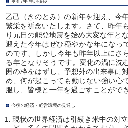
令和7年 年頭挨拶
乙己（きのとみ）の新年を迎え、今
繁栄を祈念いたします。さて、昨年
り元日の能登地震を始め大変な年とな
迎えた今年はぜひ穏やかな年になっ
のです。しかし今年も昨年以上にさ
る年となりそうです。変化の渦に沈
囲の枠をはずし、予想外の出来事に
め、何が起こっても動じない強い心
服し、皆様と一年を過ごすことがで
今後の経済・経営環境の見通し
現状の世界経済は引続き米中の対立