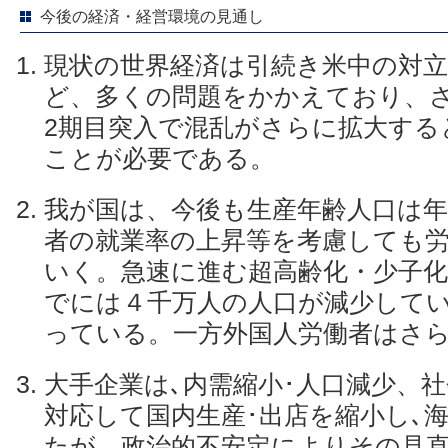
今後の経済・経営環境の見通し
現状の世界経済は引続き米中の対立
ど、多くの問題をかかえており、
2期目突入で混乱がさらに拡大する
ことが必要である。
我が国は、今後も生産年齢人口は年
者の就業率の上昇等を考慮しても
いく。急速に進む超高齢化・少子
でには４千万人の人口が減少して
っている。一方外国人労働者はさ
大手企業は､内需縮小･人口減少、
対応して国内生産･出店を縮小し､
たが、政治的不安定によりその見